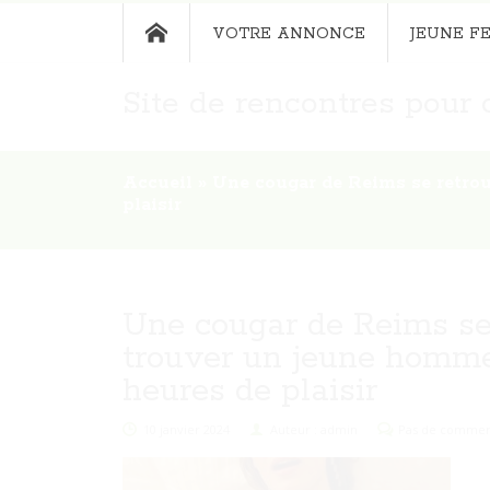
VOTRE ANNONCE
JEUNE F
Site de rencontres pour c
Accueil
»
Une cougar de Reims se retro
plaisir
Une cougar de Reims se 
trouver un jeune homme
heures de plaisir
10 janvier 2024
Auteur : admin
Pas de commen