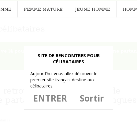
EMME
FEMME MATURE
JEUNE HOMME
HOMM
élibataires
uve là pour essayer de trouver un jeune homme partan
SITE DE RENCONTRES POUR
CÉLIBATAIRES
Aujourd'hui vous allez découvrir le
premier site français destiné aux
célibataires.
retrouve là pour essayer de
ENTRER
Sortir
 partant pour quelques longues
taires