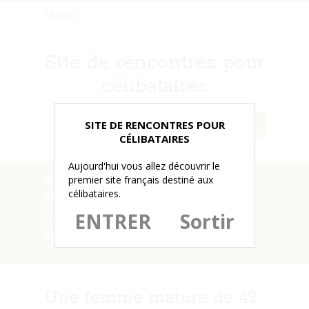
MENU
Site de rencontres pour
célibataires
SITE DE RENCONTRES POUR
CÉLIBATAIRES
Aujourd'hui vous allez découvrir le
premier site français destiné aux
Accueil
»
Une femme mature de 42
célibataires.
ans s’inscrit ici pour essayer de
trouver un homme assez gourmand
ENTRER
Sortir
qui serait open pour une aventure
coquine sans lendemain
Une femme mature de 42